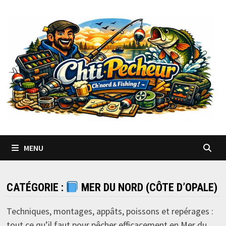
Passer
au
contenu
MENU
CATÉGORIE :
MER DU NORD (CÔTE D’OPALE)
Techniques, montages, appâts, poissons et repérages :
tout ce qu’il faut pour pêcher efficacement en Mer du