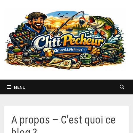
Passer
au
contenu
MENU
A propos – C’est quoi ce
blog ?