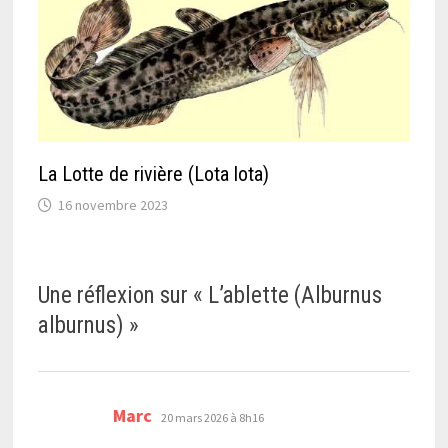
La Lotte de rivière (Lota lota)
16 novembre 2023
Une réflexion sur «
L’ablette (Alburnus
alburnus)
»
dit :
Marc
20 mars 2026 à 8h16