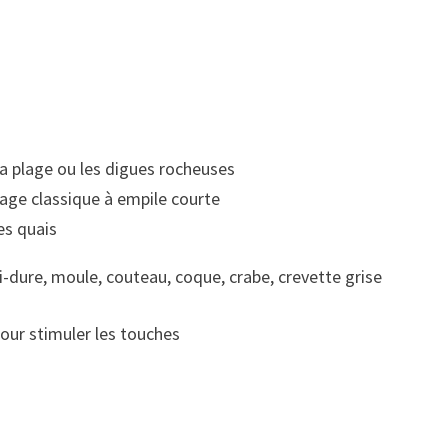
a plage ou les digues rocheuses
ge classique à empile courte
es quais
i-dure, moule, couteau, coque, crabe, crevette grise
pour stimuler les touches