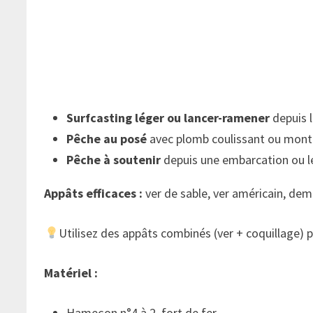
Surfcasting léger ou lancer-ramener
depuis l
Pêche au posé
avec plomb coulissant ou monta
Pêche à soutenir
depuis une embarcation ou l
Appâts efficaces :
ver de sable, ver américain, dem
Utilisez des appâts combinés (ver + coquillage) 
Matériel :
Hameçon n°4 à 2, fort de fer