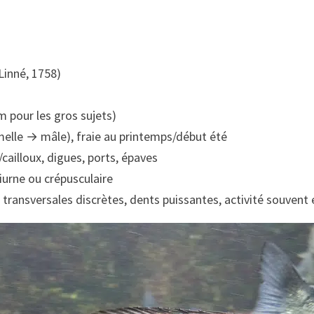
Linné, 1758)
m pour les gros sujets)
elle → mâle), fraie au printemps/début été
cailloux, digues, ports, épaves
iurne ou crépusculaire
 transversales discrètes, dents puissantes, activité souvent