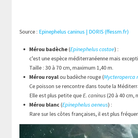
Source :
Epinephelus caninus | DORIS (ffessm.fr)
Mérou badèche
(
Epinephelus costae
) :
c’est une espèce méditerranéenne mais exceptio
Taille : 30 à 70 cm, maximum 1,40 m.
Mérou royal
ou badèche rouge (
Mycteroperca 
Ce poisson se rencontre dans toute la Méditerra
Elle est plus petite que
E. caninus
(20 à 40 cm,
Mérou blanc
(
Epinephelus aeneus
) :
Rare sur les côtes françaises, il est plus fréqu