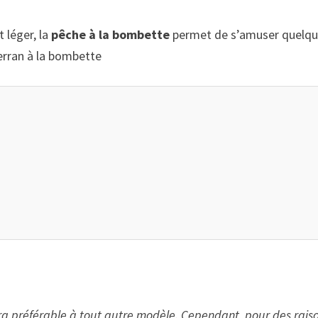
 léger, la
pêche à la bombette
permet de s’amuser quelque
serran à la bombette
 préférable à tout autre modèle. Cependant, pour des raisons