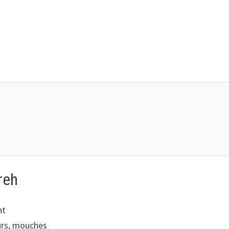
reh
nt
eurs, mouches