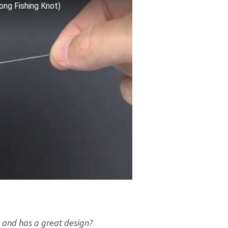
ong Fishing Knot)
ie and has a great design?