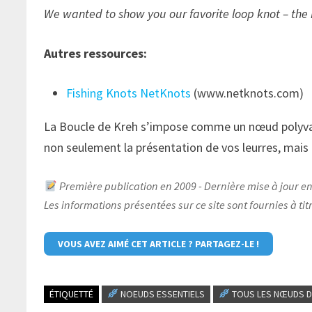
We wanted to show you our favorite loop knot – the 
Autres ressources:
Fishing Knots NetKnots
(www.netknots.com)
La Boucle de Kreh s’impose comme un nœud polyvale
non seulement la présentation de vos leurres, mais 
Première publication en 2009 - Dernière mise à jour e
Les informations présentées sur ce site sont fournies à ti
VOUS AVEZ AIMÉ CET ARTICLE ? PARTAGEZ-LE !
ÉTIQUETTÉ
NOEUDS ESSENTIELS
TOUS LES NŒUDS D