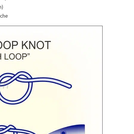
n)
êche