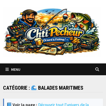
Passer
au
contenu
MENU
CATÉGORIE :
BALADES MARITIMES
Voir la page :
Découvrir tout l’univers de la