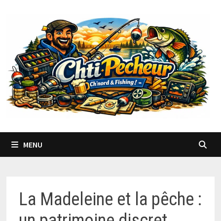
Passer
au
contenu
MENU
La Madeleine et la pêche :
un patrimoine discret