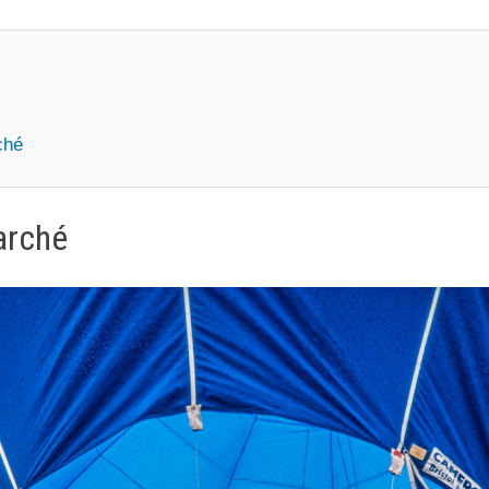
ché
arché