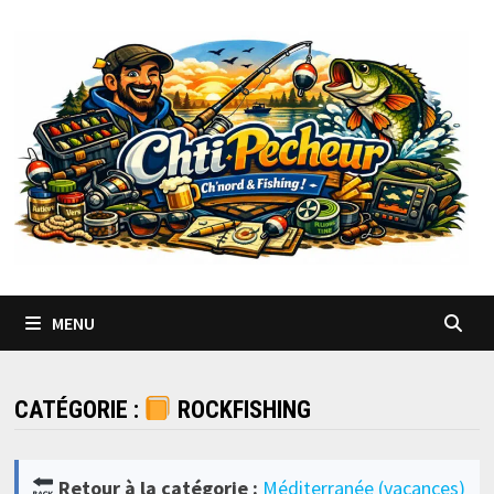
Passer
au
contenu
MENU
CATÉGORIE :
ROCKFISHING
Retour à la catégorie :
Méditerranée (vacances)