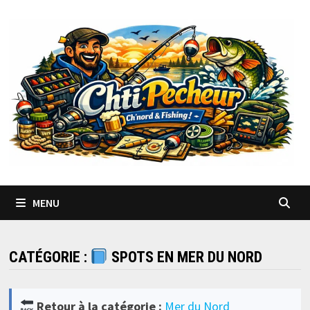
Passer
au
contenu
MENU
CATÉGORIE :
SPOTS EN MER DU NORD
Retour à la catégorie :
Mer du Nord