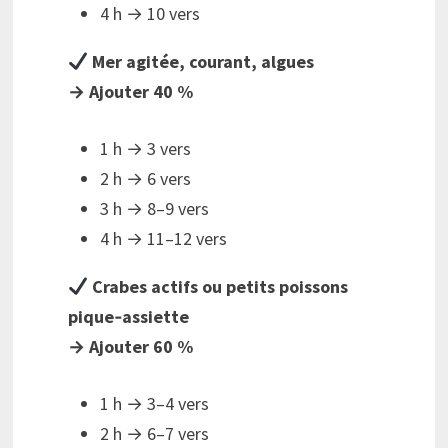
4 h → 10 vers
Mer agitée, courant, algues
→ Ajouter 40 %
1 h → 3 vers
2 h → 6 vers
3 h → 8–9 vers
4 h → 11–12 vers
Crabes actifs ou petits poissons
pique‑assiette
→ Ajouter 60 %
1 h → 3–4 vers
2 h → 6–7 vers