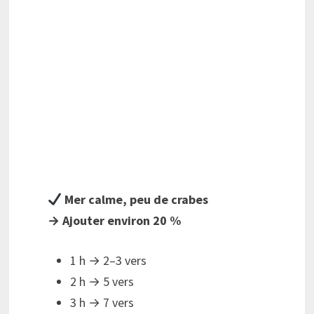
Mer calme, peu de crabes
→ Ajouter environ 20 %
1 h → 2–3 vers
2 h → 5 vers
3 h → 7 vers