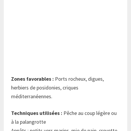
Zones favorables :
Ports rocheux, digues,
herbiers de posidonies, criques
méditerranéennes.
Techniques utilisées :
Pêche au coup légère ou
à la palangrotte
Appâts : petits vers marins, mie de pain, crevette