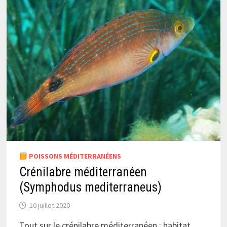
POISSONS MÉDITERRANÉENS
Crénilabre méditerranéen
(Symphodus mediterraneus)
10 juillet 2020
Tout sur le crénilabre méditerranéen : habitat,