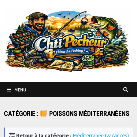
Passer
au
contenu
MENU
CATÉGORIE :
POISSONS MÉDITERRANÉENS
Retour à la catégorie :
Méditerranée (vacances)