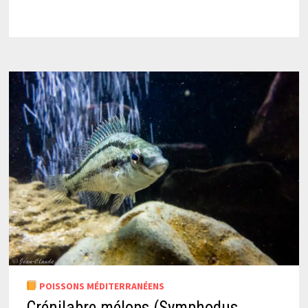
POISSONS MÉDITERRANÉENS
Crénilabre mélops (Symphodus