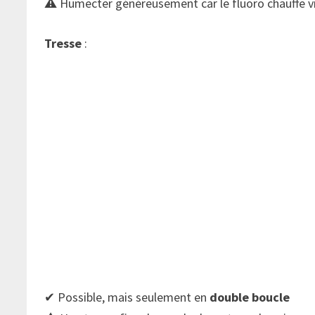
⚠ Humecter généreusement car le fluoro chauffe v
Tresse
:
✔ Possible, mais seulement en
double boucle