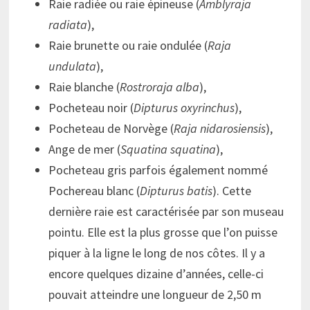
Raie radiée ou raie épineuse (
Amblyraja
radiata
),
Raie brunette ou raie ondulée (
Raja
undulata
),
Raie blanche (
Rostroraja alba
),
Pocheteau noir (
Dipturus oxyrinchus
),
Pocheteau de Norvège (
Raja nidarosiensis
),
Ange de mer (
Squatina squatina
),
Pocheteau gris parfois également nommé
Pochereau blanc (
Dipturus batis
). Cette
dernière raie est caractérisée par son museau
pointu. Elle est la plus grosse que l’on puisse
piquer à la ligne le long de nos côtes. Il y a
encore quelques dizaine d’années, celle-ci
pouvait atteindre une longueur de 2,50 m