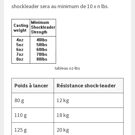
shockleader sera au minimum de 10 x n lbs.
tableau oz-lbs
Poids à lancer
Résistance shock-leader
80 g
12 kg
110 g
18 kg
125 g
20 kg