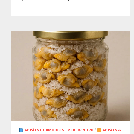
APPÂTS ET AMORCES - MER DU NORD
/
APPÂTS &