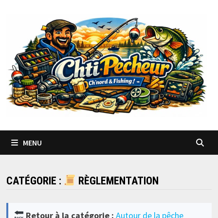
Passer
au
contenu
MENU
CATÉGORIE :
RÈGLEMENTATION
Retour à la catégorie :
Autour de la pêche