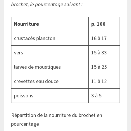
brochet, le pourcentage suivant :
Nourriture
p. 100
crustacés plancton
16 à 17
vers
15 à 33
larves de moustiques
15 à 25
crevettes eau douce
11 à 12
poissons
3 à 5
Répartition de la nourriture du brochet en
pourcentage