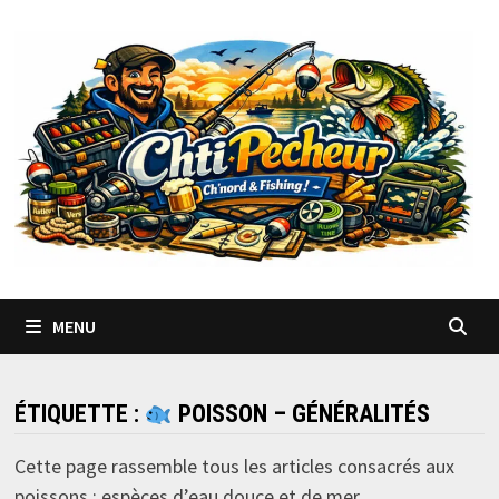
Passer
au
contenu
MENU
ÉTIQUETTE :
POISSON – GÉNÉRALITÉS
Cette page rassemble tous les articles consacrés aux
poissons : espèces d’eau douce et de mer,