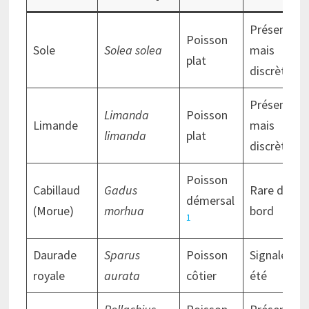
Présente
Poisson
Sole
Solea solea
mais
plat
discrète
Présente
Limanda
Poisson
Limande
mais
limanda
plat
discrète
Poisson
Cabillaud
Gadus
Rare du
démersal
(Morue)
morhua
bord
1
Daurade
Sparus
Poisson
Signalée en
royale
aurata
côtier
été