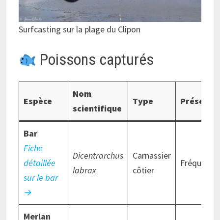
Surfcasting sur la plage du Clipon
Poissons capturés
Nom
Espèce
Type
Présence
scientifique
Bar
Fiche
Dicentrarchus
Carnassier
détaillée
Fréquent
labrax
côtier
sur le bar
→
Merlan