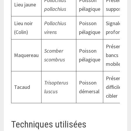
Pollachius
Poisson
Présence
Lieu jaune
pollachius
pélagique
supposée
Lieu noir
Pollachius
Poisson
Signalé en
(Colin)
virens
pélagique
profondeur
Présent en
Scomber
Poisson
Maquereau
bancs
scombrus
pélagique
mobiles
Présent,
Trisopterus
Poisson
Tacaud
difficile à
luscus
démersal
cibler
Techniques utilisées