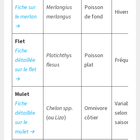
Fiche sur
Merlangius
Poisson
Hivernal
le merlan
merlangus
de fond
→
Flet
Fiche
Platichthys
Poisson
détaillée
Fréquent
flesus
plat
sur le flet
→
Mulet
Fiche
Variable
Chelon spp.
Omnivore
détaillée
selon la
(ou
Liza
)
côtier
sur le
saison
mulet →