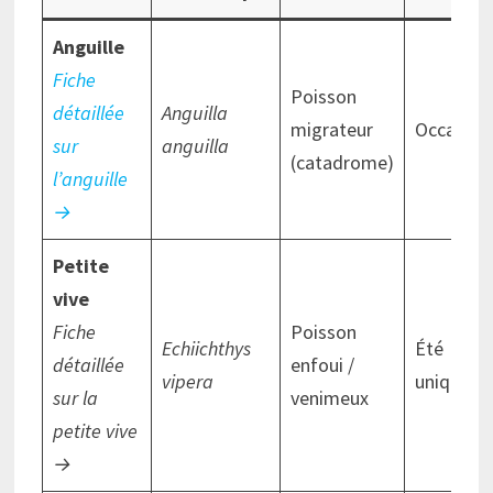
Anguille
Fiche
Poisson
détaillée
Anguilla
migrateur
Occasion
sur
anguilla
(catadrome)
l’anguille
→
Petite
vive
Fiche
Poisson
Echiichthys
Été
détaillée
enfoui /
vipera
uniquem
sur la
venimeux
petite vive
→