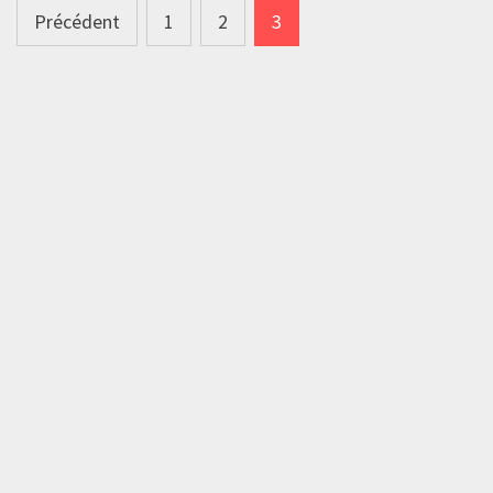
Pagination
Précédent
1
2
3
des
publications