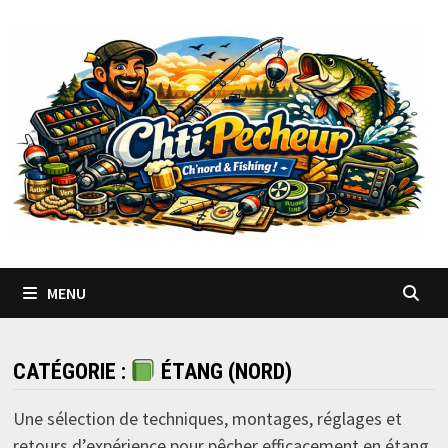
Passer
au
contenu
MENU
CATÉGORIE :
ÉTANG (NORD)
Une sélection de techniques, montages, réglages et
retours d’expérience pour pêcher efficacement en étang