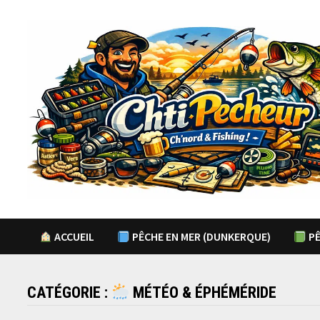
Passer
au
contenu
ACCUEIL
PÊCHE EN MER (DUNKERQUE)
PÊ
CATÉGORIE :
MÉTÉO & ÉPHÉMÉRIDE