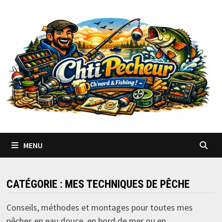
Passer
au
contenu
MENU
CATÉGORIE :
MES TECHNIQUES DE PÊCHE
Conseils, méthodes et montages pour toutes mes
pêches en eau douce, en bord de mer ou en